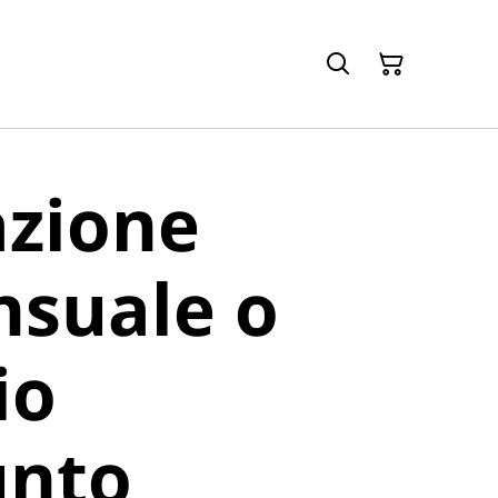
azione
nsuale o
io
unto