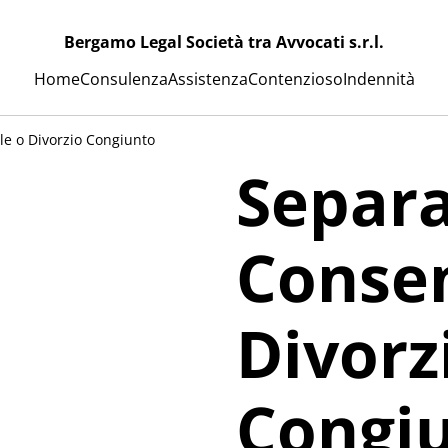
Bergamo Legal Società tra Avvocati s.r.l.
Home
Consulenza
Assistenza
Contenzioso
Indennità
e o Divorzio Congiunto
Separ
Conse
Divorz
Congi