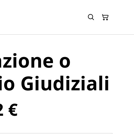
zione o
io Giudiziali
2 €