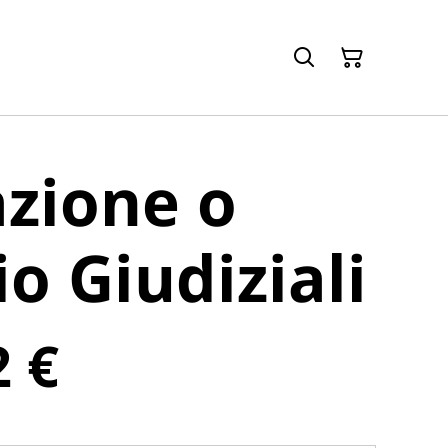
zione o
io Giudiziali
2 €